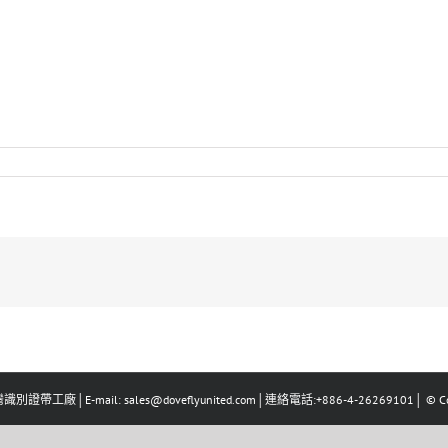
識別證帶工廠│E-mail: sales@doveflyunited.com│連絡電話:+886-4-26269101│ © Co