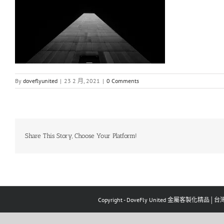
By
doveflyunited
|
23 2 月, 2021
|
0 Comments
Share This Story, Choose Your Platform!
Copyright - DoveFly United 金屬客製化精品│台灣