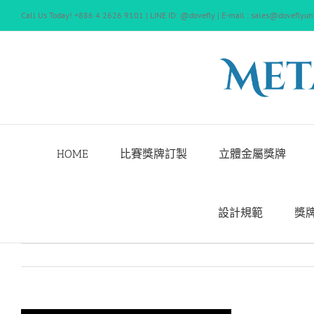
Skip
Call Us Today! +886 4 2626 9101 | LINE ID: @dovefly | E-mail : sales@doveflyun
to
content
HOME
比賽獎牌訂製
立體金屬獎牌
設計規範
獎