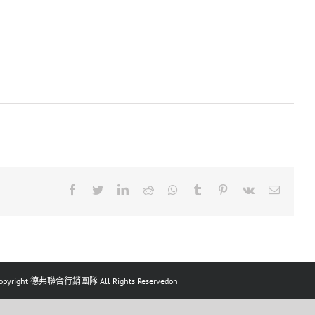
Facebook
Twitter
LinkedIn
Reddit
Whatsapp
Tumblr
Pinterest
Vk
Email
pyright 德弗聯合行銷團隊 All Rights Reservedon