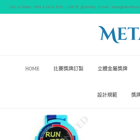
Skip
Call Us Today! +886 4 2626 9101 | LINE ID: @dovefly | E-mail : sales@doveflyun
to
content
HOME
比賽獎牌訂製
立體金屬獎牌
設計規範
獎