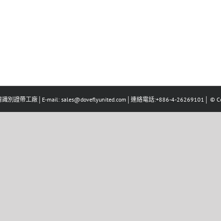
識別證帶工廠│E-mail: sales@doveflyunited.com│連絡電話:+886-4-26269101│ © Co