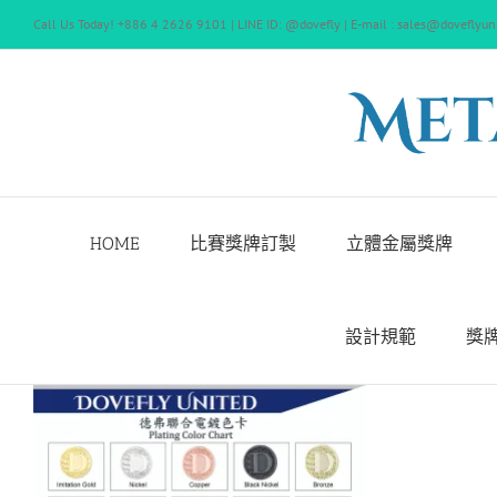
Skip
Call Us Today! +886 4 2626 9101 | LINE ID: @dovefly | E-mail : sales@doveflyun
to
content
HOME
比賽獎牌訂製
立體金屬獎牌
設計規範
獎