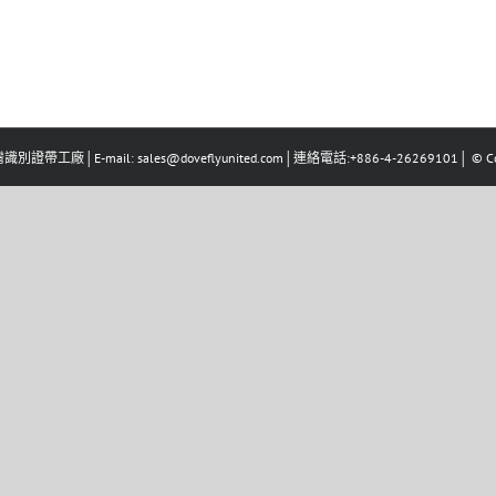
識別證帶工廠│E-mail: sales@doveflyunited.com│連絡電話:+886-4-26269101│ © Co