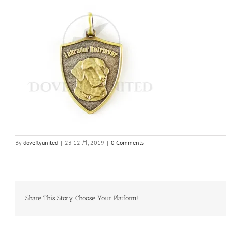
By
doveflyunited
|
23 12 月, 2019
|
0 Comments
Share This Story, Choose Your Platform!