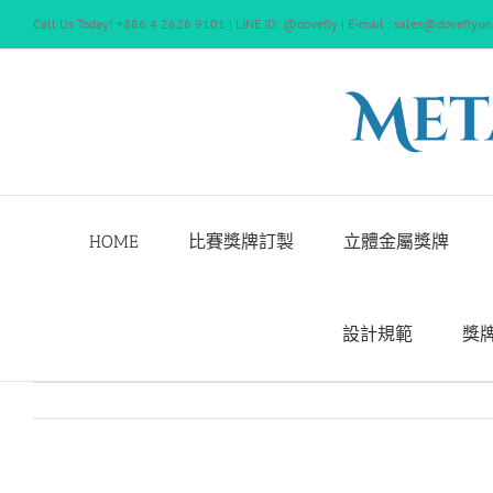
Skip
Call Us Today! +886 4 2626 9101 | LINE ID: @dovefly | E-mail : sales@doveflyun
to
content
HOME
比賽獎牌訂製
立體金屬獎牌
設計規範
獎