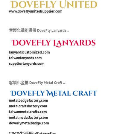
www.doveflyunitedsupplier.com
客製化識別證帶 DoveFly Lanyards→
lanyardscustomized.com
taiwanlanyards.com
supplierlanyards.com
客製化金屬 DoveFly Metal Craft→
metalbadgefactory.com
metalcraftsfactory.com
taiwanmetalcrafts.com
metalmedalfactory.com
doveflymetalbadge.com