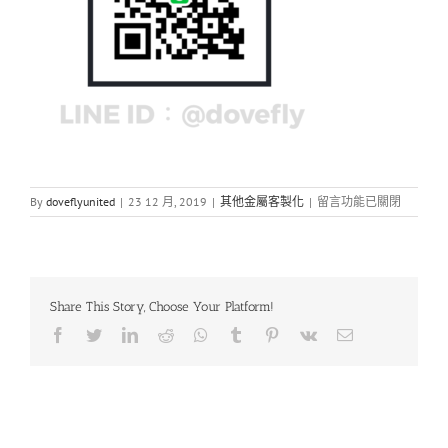
在
By
doveflyunited
|
23 12 月, 2019
|
其他金屬客製化
|
留言功能已關閉
〈金
屬
狗
牌
訂
Share This Story, Choose Your Platform!
製〉
中
Facebook
Twitter
LinkedIn
Reddit
Whatsapp
Tumblr
Pinterest
Vk
Email