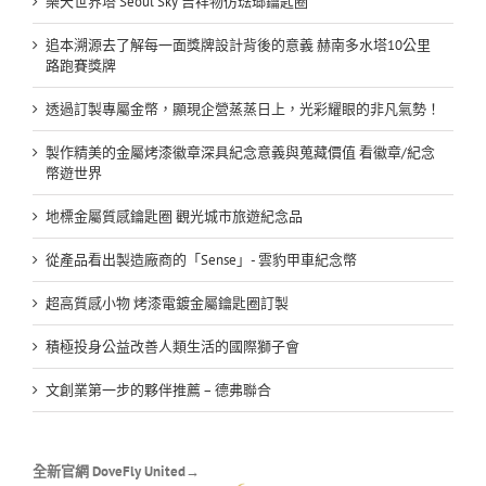
樂天世界塔 Seoul Sky 吉祥物仿琺瑯鑰匙圈
追本溯源去了解每一面獎牌設計背後的意義 赫南多水塔10公里
路跑賽獎牌
透過訂製專屬金幣，顯現企營蒸蒸日上，光彩耀眼的非凡氣勢！
製作精美的金屬烤漆徽章深具紀念意義與蒐藏價值 看徽章/紀念
幣遊世界
地標金屬質感鑰匙圈 觀光城市旅遊紀念品
從產品看出製造廠商的「Sense」- 雲豹甲車紀念幣
超高質感小物 烤漆電鍍金屬鑰匙圈訂製
積極投身公益改善人類生活的國際獅子會
文創業第一步的夥伴推薦 – 德弗聯合
全新官網 DoveFly United→