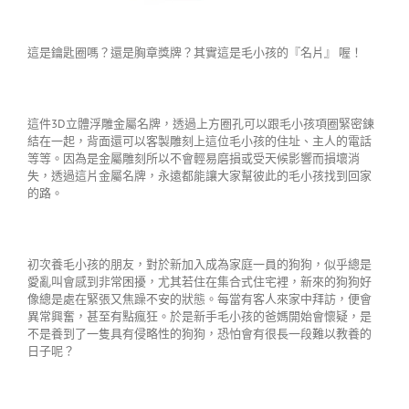
這是鑰匙圈嗎？還是胸章獎牌？其實這是毛小孩的『名片』 喔！
這件3D立體浮雕金屬名牌，透過上方圈孔可以跟毛小孩項圈緊密鍊
結在一起，背面還可以客製雕刻上這位毛小孩的住址、主人的電話
等等。因為是金屬雕刻所以不會輕易磨損或受天候影響而損壞消
失，透過這片金屬名牌，永遠都能讓大家幫彼此的毛小孩找到回家
的路。
初次養毛小孩的朋友，對於新加入成為家庭一員的狗狗，似乎總是
愛亂叫會感到非常困擾，尤其若住在集合式住宅裡，新來的狗狗好
像總是處在緊張又焦躁不安的狀態。每當有客人來家中拜訪，便會
異常興奮，甚至有點瘋狂。於是新手毛小孩的爸媽開始會懷疑，是
不是養到了一隻具有侵略性的狗狗，恐怕會有很長一段難以教養的
日子呢？