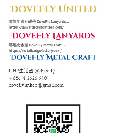
客製化識別證帶 DoveFly Lanyards→
https://lanyardscustomized.com/
客製化金屬 DoveFly Metal Craft→
https://metalbadgefactory.com/
LINE生活圈:@dovefly
+886 4 2626 9101
doveflyunited@gmail.com