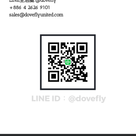
LINE生活圈:
@dovefly
+886 4 2626 9101
sales@doveflyunited.com