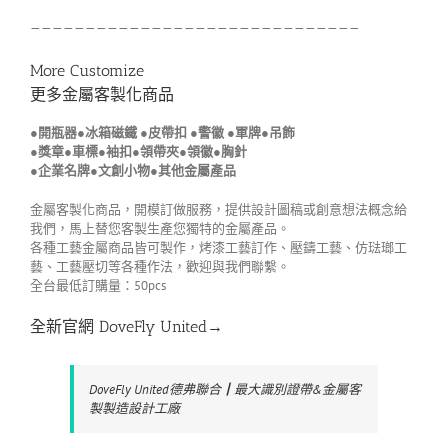
——————————————————————————————
More Customize
更多金屬客製化商品
●開瓶器●冰箱磁鐵 ●皮帶扣 ●警徽 ●軍牌●吊飾
●獎章●車標●袖扣●領帶夾●領徽●胸針
●企業名牌●文創小物●其他金屬產品
金屬客製化商品，開模訂做服務，提供設計圖稿或創意想法概念給
我們，馬上替您客製生產您獨特的金屬產品。
各種工藝金屬商品皆可製作，烤漆工藝訂作、壓鑄工藝、仿琺瑯工
藝、工藝壓切等各種作法，歡迎與我們聯繫。
全台最低訂購量：50pcs
全新官網 DoveFly United→
DoveFly United德弗聯合┃最大識別證帶&金屬客
製製造設計工廠