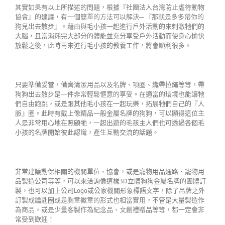
其實如果有以上所描述的問題，根據『社團法人台灣防止虐待動物
協會』的建議，有一個簡單的方法可以解決─ 『那就是多多帶你的
狗兒出去散步』。藉由與毛小孩一起進行戶外活動的來刺激牠們的
大腦，且當消耗完大部分的體能並充分享受戶外活動而使身心愉快
放鬆之後，此時再來進行毛小孩的教養工作，將會順利很多。
只要準備妥當，備齊清潔用品以及名牌、項圈、織帶拉繩等等，帶
狗狗出去散步是一件非常輕鬆愜意的享受。在適當的環境也能讓牠
們自由跑跳，或是跟其他毛小孩在一起玩樂，拓展牠們自己的『人
脈』圈。此時有戴上像精品一般金屬名牌的狗狗，可以顯得這位主
人是非常用心地在照顧牠，一起出遊的毛孩主人們也可透過各個毛
小孩的名牌開始彼此認識，產生互動交流的話題。
非常建議動保相關的機關單位、協會，或是寵物用品通路、寵物用
品製造公司等等，可以來洽詢像這樣3D立體狗狗金屬名牌的團體訂
製，也可以加上公司Logo或公家機關形象標語文字，除了吊牌之外
訂製成鑰匙圈或是胸章徽章的形式也相當實用，不管是大量製造作
為商品，或是少量客製作為紀念品、文創禮贈品等等，都一定會非
常受到歡迎！