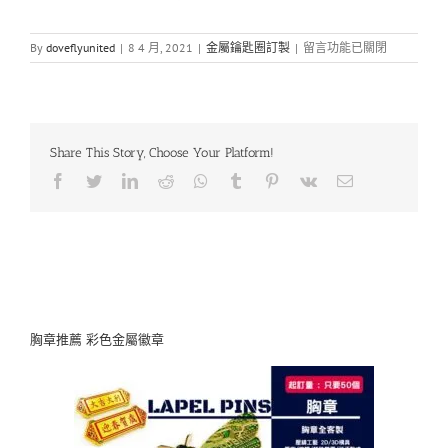
在
By
doveflyunited
|
8 4 月, 2021
|
金屬鑰匙圈訂製
|
留言功能已關閉
〈樂
天
世
界
塔
Share This Story, Choose Your Platform!
Seoul
Sky
Facebook
Twitter
LinkedIn
Reddit
Whatsapp
Tumblr
Pinterest
Vk
Email
吉
祥
物
仿
琺
瑯
鑰
匙
圈〉
胸章推薦 彩色金屬徽章
中