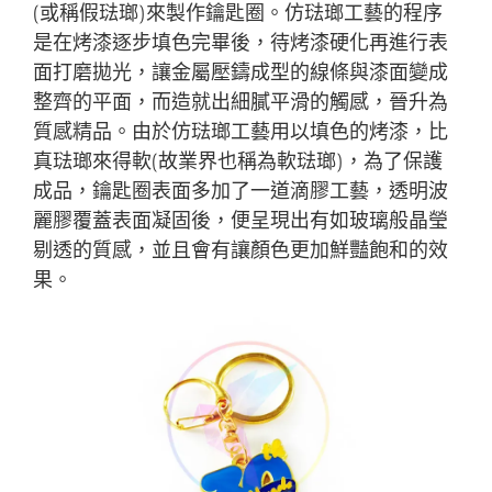
(或稱假琺瑯)來製作鑰匙圈。仿琺瑯工藝的程序
是在烤漆逐步填色完畢後，待烤漆硬化再進行表
面打磨拋光，讓金屬壓鑄成型的線條與漆面變成
整齊的平面，而造就出細膩平滑的觸感，晉升為
質感精品。由於仿琺瑯工藝用以填色的烤漆，比
真琺瑯來得軟(故業界也稱為軟琺瑯)，為了保護
成品，鑰匙圈表面多加了一道滴膠工藝，透明波
麗膠覆蓋表面凝固後，便呈現出有如玻璃般晶瑩
剔透的質感，並且會有讓顏色更加鮮豔飽和的效
果。