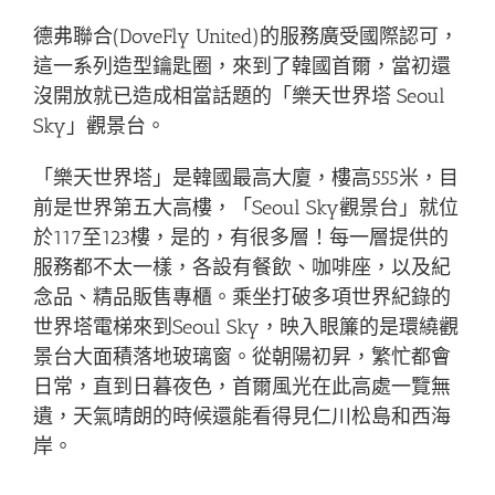
德弗聯合(DoveFly United)的服務廣受國際認可，
這一系列造型鑰匙圈，來到了韓國首爾，當初還
沒開放就已造成相當話題的「樂天世界塔 Seoul
Sky」觀景台。
「樂天世界塔」是韓國最高大廈，樓高555米，目
前是世界第五大高樓，「Seoul Sky觀景台」就位
於117至123樓，是的，有很多層！每一層提供的
服務都不太一樣，各設有餐飲、咖啡座，以及紀
念品、精品販售專櫃。乘坐打破多項世界紀錄的
世界塔電梯來到Seoul Sky，映入眼簾的是環繞觀
景台大面積落地玻璃窗。從朝陽初昇，繁忙都會
日常，直到日暮夜色，首爾風光在此高處一覽無
遺，天氣晴朗的時候還能看得見仁川松島和西海
岸。