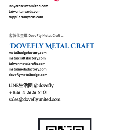
lanyardscustomized.com
taiwanlanyards.com
supplierlanyards.com
客製化金屬 DoveFly Metal Craft→
metalbadgefactory.com
metalcraftsfactory.com
taiwanmetalcrafts.com
metalmedalfactory.com
doveflymetalbadge.com
LINE生活圈:
@dovefly
+886 4 2626 9101
sales@doveflyunited.com