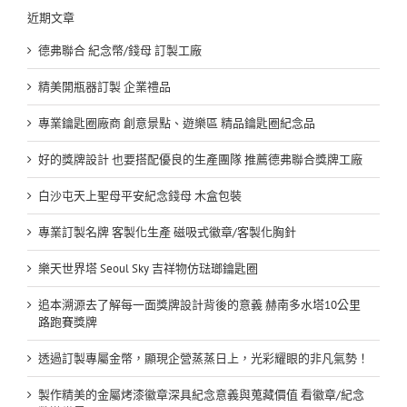
近期文章
德弗聯合 紀念幣/錢母 訂製工廠
精美開瓶器訂製 企業禮品
專業鑰匙圈廠商 創意景點、遊樂區 精品鑰匙圈紀念品
好的獎牌設計 也要搭配優良的生產團隊 推薦德弗聯合獎牌工廠
白沙屯天上聖母平安紀念錢母 木盒包裝
專業訂製名牌 客製化生產 磁吸式徽章/客製化胸針
樂天世界塔 Seoul Sky 吉祥物仿琺瑯鑰匙圈
追本溯源去了解每一面獎牌設計背後的意義 赫南多水塔10公里
路跑賽獎牌
透過訂製專屬金幣，顯現企營蒸蒸日上，光彩耀眼的非凡氣勢！
製作精美的金屬烤漆徽章深具紀念意義與蒐藏價值 看徽章/紀念