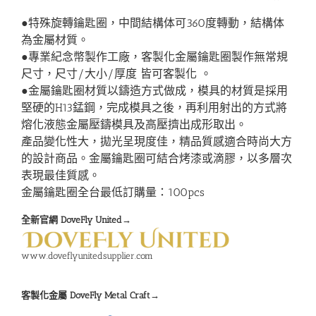
●特殊旋轉鑰匙圈，中間結構体可360度轉動，結構体
為金屬材質。
●專業紀念幣製作工廠，客製化金屬鑰匙圈製作無常規
尺寸，尺寸/大小/厚度 皆可客製化 。
●金屬鑰匙圈材質以鑄造方式做成，模具的材質是採用
堅硬的H13錳鋼，完成模具之後，再利用射出的方式將
熔化液態金屬壓鑄模具及高壓擠出成形取出。
產品變化性大，拋光呈現度佳，精品質感適合時尚大方
的設計商品。金屬鑰匙圈可結合烤漆或滴膠，以多層次
表現最佳質感。
金屬鑰匙圈全台最低訂購量：100pcs
全新官網 DoveFly United→
www.doveflyunitedsupplier.com
客製化金屬 DoveFly Metal Craft→