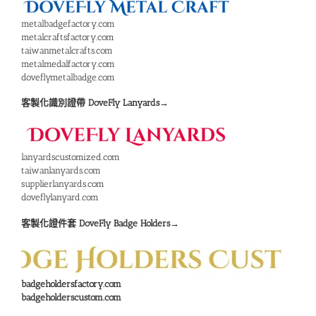
metalbadgefactory.com
metalcraftsfactory.com
taiwanmetalcrafts.com
metalmedalfactory.com
doveflymetalbadge.com
客製化識別證帶 DoveFly Lanyards→
lanyardscustomized.com
taiwanlanyards.com
supplierlanyards.com
doveflylanyard.com
客製化證件套 DoveFly B
adge Holders
→
badgeholdersfactory.com
badgeholderscustom.com