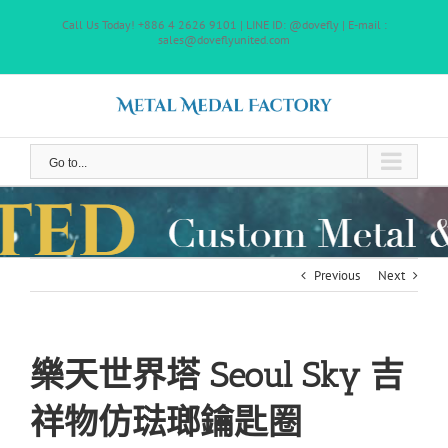
Skip
Call Us Today! +886 4 2626 9101 | LINE ID: @dovefly | E-mail :
to
sales@doveflyunited.com
content
Go to...
Previous
Next
樂天世界塔 Seoul Sky 吉
祥物仿琺瑯鑰匙圈