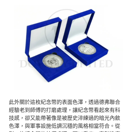
此外關於這枚紀念幣的表面色澤，透過德弗聯合
經驗老到師傅的打磨處理，讓紀念幣看起來有科
技感，卻又能帶著像是被歷史淬練過的暗光內斂
色澤，與軍事設施低調沉穩的風格相當符合。從