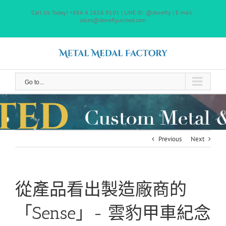
Skip
Call Us Today! +886 4 2626 9101 | LINE ID: @dovefly | E-mail :
to
sales@doveflyunited.com
content
Go to...
Previous
Next
從產品看出製造廠商的
「Sense」- 雲豹甲車紀念