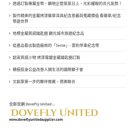
透過訂製專屬金幣，顯現企營蒸蒸日上，光彩耀眼的非凡氣勢！
製作精美的金屬烤漆徽章深具紀念意義與蒐藏價值 看徽章/紀念
幣遊世界
地標金屬質感鑰匙圈 觀光城市旅遊紀念品
從產品看出製造廠商的「Sense」- 雲豹甲車紀念幣
超高質感小物 烤漆電鍍金屬鑰匙圈訂製
積極投身公益改善人類生活的國際獅子會
文創業第一步的夥伴推薦 – 德弗聯合
全新官網 DoveFly United→
www.doveflyunitedsupplier.com