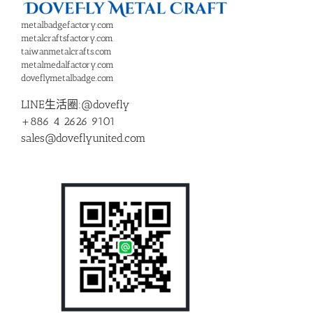
metalbadgefactory.com
metalcraftsfactory.com
taiwanmetalcrafts.com
metalmedalfactory.com
doveflymetalbadge.com
LINE生活圈:@dovefly
+886 4 2626 9101
sales@doveflyunited.com