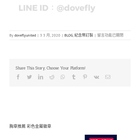
在
By
doveflyunited
|
3 3 月, 2020
|
BLOG
,
紀念幣訂製
|
留言功能已關閉
〈從
產
品
看
出
Share This Story, Choose Your Platform!
製
造
Facebook
Twitter
LinkedIn
Reddit
Whatsapp
Tumblr
Pinterest
Vk
Email
廠
商
的
「Sense」-
雲
豹
甲
車
紀
胸章推薦 彩色金屬徽章
念
幣〉