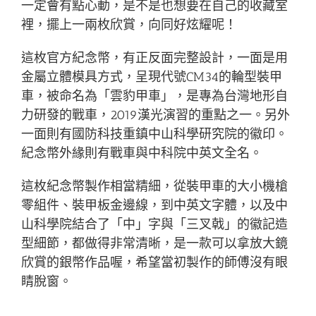
一定會有點心動，是不是也想要在自己的收藏室
裡，擺上一兩枚欣賞，向同好炫耀呢！
這枚官方紀念幣，有正反面完整設計，一面是用
金屬立體模具方式，呈現代號CM34的輪型裝甲
車，被命名為「雲豹甲車」，是專為台灣地形自
力研發的戰車，2019漢光演習的重點之一。另外
一面則有國防科技重鎮中山科學研究院的徽印。
紀念幣外緣則有戰車與中科院中英文全名。
這枚紀念幣製作相當精細，從裝甲車的大小機槍
零組件、裝甲板金邊線，到中英文字體，以及中
山科學院結合了「中」字與「三叉戟」的徽記造
型細節，都做得非常清晰，是一款可以拿放大鏡
欣賞的銀幣作品喔，希望當初製作的師傅沒有眼
睛脫窗。