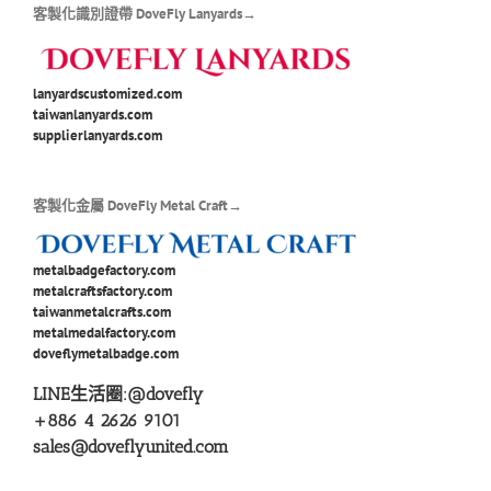
客製化識別證帶 DoveFly Lanyards→
lanyardscustomized.com
taiwanlanyards.com
supplierlanyards.com
客製化金屬 DoveFly Metal Craft→
metalbadgefactory.com
metalcraftsfactory.com
taiwanmetalcrafts.com
metalmedalfactory.com
doveflymetalbadge.com
LINE生活圈:
@dovefly
+886 4 2626 9101
sales@doveflyunited.com