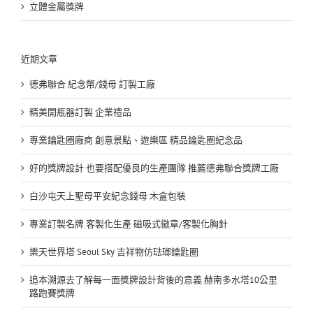
立體金屬獎牌
近期文章
德弗聯合 紀念幣/錢母 訂製工廠
精美開瓶器訂製 企業禮品
專業鑰匙圈廠商 創意景點、遊樂區 精品鑰匙圈紀念品
好的獎牌設計 也要搭配優良的生產團隊 推薦德弗聯合獎牌工廠
白沙屯天上聖母平安紀念錢母 木盒包裝
專業訂製名牌 客製化生產 磁吸式徽章/客製化胸針
樂天世界塔 Seoul Sky 吉祥物仿琺瑯鑰匙圈
追本溯源去了解每一面獎牌設計背後的意義 赫南多水塔10公里
路跑賽獎牌