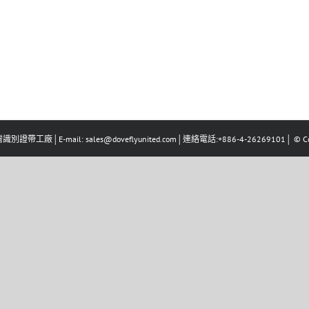
識別證帶工廠│E-mail: sales@doveflyunited.com│連絡電話:+886-4-26269101│ © Co