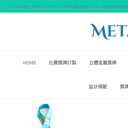
Skip
Call Us Today! +886 4 2626 9101 | LINE ID: @dovefly | E-mail : sales@doveflyun
to
content
HOME
比賽獎牌訂製
立體金屬獎牌
設計規範
獎