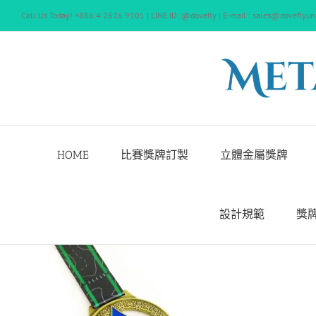
Skip
Call Us Today! +886 4 2626 9101 | LINE ID: @dovefly | E-mail : sales@doveflyun
to
content
HOME
比賽獎牌訂製
立體金屬獎牌
設計規範
獎