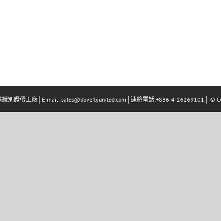
識別證帶工廠│E-mail: sales@doveflyunited.com│連絡電話:+886-4-26269101│ © Co