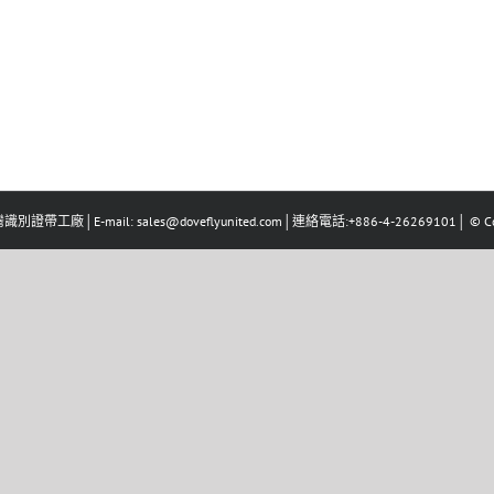
識別證帶工廠│E-mail: sales@doveflyunited.com│連絡電話:+886-4-26269101│ © Co