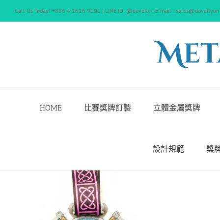
Skip
Call Us Today! +886 4 2626 9101 | LINE ID: @dovefly | E-mail : sales@doveflyun
to
content
HOME
比賽獎牌訂製
立體金屬獎牌
設計規範
獎