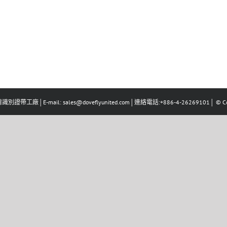
識別證帶工廠│E-mail: sales@doveflyunited.com│連絡電話:+886-4-26269101│ © Co