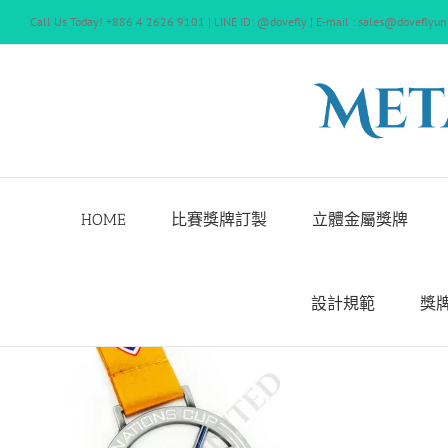
Skip
Call Us Today! +886 4 2626 9101 | LINE ID: @dovefly | E-mail : sales@doveflyun
to
content
HOME
比賽獎牌訂製
立體金屬獎牌
設計規範
獎