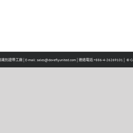
識別證帶工廠│E-mail: sales@doveflyunited.com│連絡電話:+886-4-26269101│ © Co