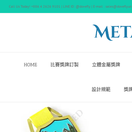
Skip
Call Us Today! +886 4 2626 9101 | LINE ID: @dovefly | E-mail : sales@doveflyun
to
content
HOME
比賽獎牌訂製
立體金屬獎牌
設計規範
獎